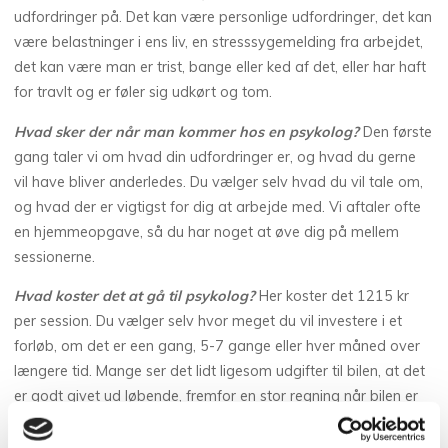
udfordringer på. Det kan være personlige udfordringer, det kan
være belastninger i ens liv, en stresssygemelding fra arbejdet,
det kan være man er trist, bange eller ked af det, eller har haft
for travlt og er føler sig udkørt og tom.
Hvad sker der når man kommer hos en psykolog?
Den første
gang taler vi om hvad din udfordringer er, og hvad du gerne
vil have bliver anderledes. Du vælger selv hvad du vil tale om,
og hvad der er vigtigst for dig at arbejde med. Vi aftaler ofte
en hjemmeopgave, så du har noget at øve dig på mellem
sessionerne.
Hvad koster det at gå til psykolog?
Her koster det 1215 kr
per session. Du vælger selv hvor meget du vil investere i et
forløb, om det er een gang, 5-7 gange eller hver måned over
længere tid. Mange ser det lidt ligesom udgifter til bilen, at det
er godt givet ud løbende, fremfor en stor regning når bilen er
“gået i stykker”.