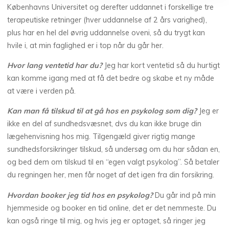
Københavns Universitet og derefter uddannet i forskellige tre
terapeutiske retninger (hver uddannelse af 2 års varighed),
plus har en hel del øvrig uddannelse oveni, så du trygt kan
hvile i, at min faglighed er i top når du går her.
Hvor lang ventetid har du?
Jeg har kort ventetid så du hurtigt
kan komme igang med at få det bedre og skabe et ny måde
at være i verden på.
Kan man få tilskud til at gå hos en psykolog som dig?
Jeg er
ikke en del af sundhedsvæsnet, dvs du kan ikke bruge din
lægehenvisning hos mig. Tilgengæld giver rigtig mange
sundhedsforsikringer tilskud, så undersøg om du har sådan en,
og bed dem om tilskud til en “egen valgt psykolog”. Så betaler
du regningen her, men får noget af det igen fra din forsikring.
Hvordan booker jeg tid hos en psykolog?
Du går ind på min
hjemmeside og booker en tid online, det er det nemmeste. Du
kan også ringe til mig, og hvis jeg er optaget, så ringer jeg